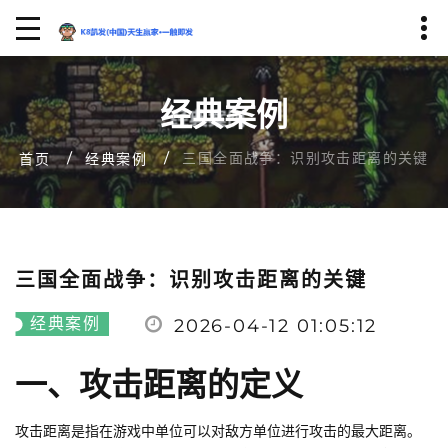
经典案例
三国全面战争：识别攻击距离的关键
首页
经典案例
三国全面战争：识别攻击距离的关键
经典案例
2026-04-12 01:05:12
一、攻击距离的定义
攻击距离是指在游戏中单位可以对敌方单位进行攻击的最大距离。