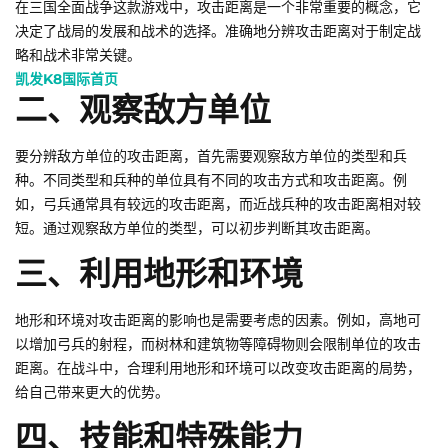
在三国全面战争这款游戏中，攻击距离是一个非常重要的概念，它
决定了战局的发展和战术的选择。准确地分辨攻击距离对于制定战
略和战术非常关键。
凯发K8国际首页
二、观察敌方单位
要分辨敌方单位的攻击距离，首先需要观察敌方单位的类型和兵
种。不同类型和兵种的单位具有不同的攻击方式和攻击距离。例
如，弓兵通常具有较远的攻击距离，而近战兵种的攻击距离相对较
短。通过观察敌方单位的类型，可以初步判断其攻击距离。
三、利用地形和环境
地形和环境对攻击距离的影响也是需要考虑的因素。例如，高地可
以增加弓兵的射程，而树林和建筑物等障碍物则会限制单位的攻击
距离。在战斗中，合理利用地形和环境可以改变攻击距离的局势，
给自己带来更大的优势。
四、技能和特殊能力