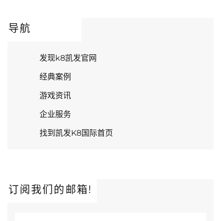
导航
发现k8凯发官网
经典案例
游戏资讯
企业服务
找到凯发K8国际首页
订阅我们的邮箱!