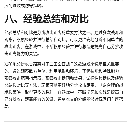
应的进攻或防守策略。
八、经验总结和对比
经验总结和对比是分辨攻击距离的重要方法之一。通过多次战斗和
观察，积累经验并进行总结和对比，可以更准确地分辨不同单位的
攻击距离。在游戏中，不断积累经验并进行总结是提高自己分辨攻
击距离能力的关键。
准确地分辨攻击距离对于三国全面战争这款游戏来说是至关重要
的。通过观察敌方单位、利用地形和环境、了解技能和特殊能力、
观察攻击范围指示器、观察攻击动画和效果、试探性移动以及经验
总结和对比等方法，玩家可以更好地分辨攻击距离，制定合理的战
术和策略，取得更多的胜利。在游戏中，不断学习和实践是提高自
己分辨攻击距离能力的关键，希望本文的介绍能够对玩家们有所帮
助。