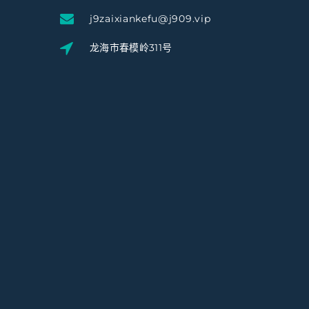
j9zaixiankefu@j909.vip
龙海市春模岭311号